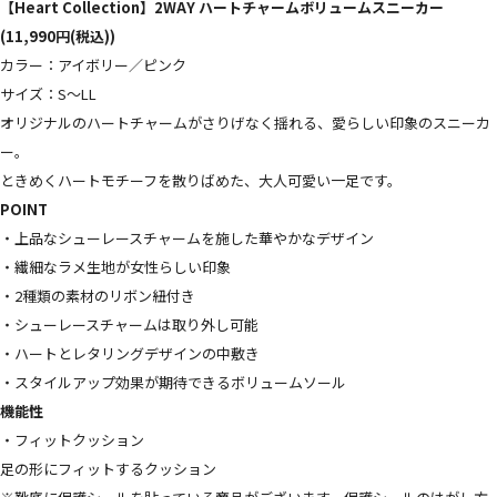
【Heart Collection】2WAY ハートチャームボリュームスニーカー
(11,990円(税込))
カラー：アイボリー／ピンク
サイズ：S〜LL
オリジナルのハートチャームがさりげなく揺れる、愛らしい印象のスニーカ
ー。
ときめくハートモチーフを散りばめた、大人可愛い一足です。
POINT
・上品なシューレースチャームを施した華やかなデザイン
・繊細なラメ生地が女性らしい印象
・2種類の素材のリボン紐付き
・シューレースチャームは取り外し可能
・ハートとレタリングデザインの中敷き
・スタイルアップ効果が期待できるボリュームソール
機能性
・フィットクッション
足の形にフィットするクッション